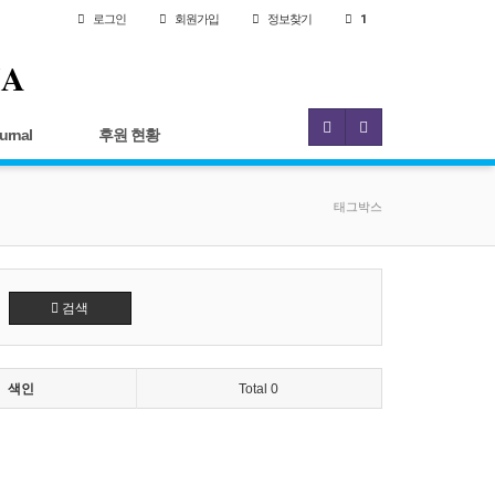
로그인
회원
가입
정보찾기
1
IA
urnal
후원 현황
태그박스
검색
색인
Total 0