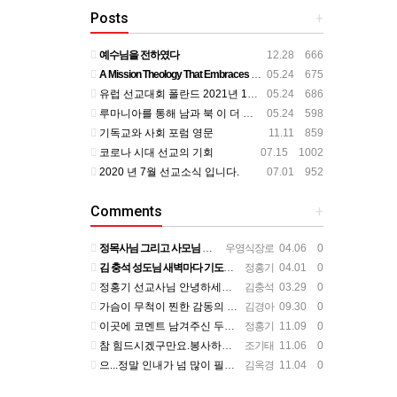
Posts
+
예수님을 전하였다
12.28 666
A Mission Theology That Embraces All Aspects of Human Life
05.24 675
유럽 선교대회 폴란드 2021년 11월
05.24 686
루마니아를 통해 남과 북 이 더 가까이
05.24 598
기독교와 사회 포럼 영문
11.11 859
코로나 시대 선교의 기회
07.15 1002
2020 년 7월 선교소식 입니다.
07.01 952
Comments
+
정목사님 그리고 사모님 뵌지가 벌써 2년정도 되는것 같습니다. 그동안도 주님 크신 사랑안에서 평안하시리라 믿…
우영식장로
04.06 0
김 충석 성도님 새벽마다 기도하신 다는 소식에 큰 위로를 받습니다. 주님께 대한 사랑이라 생각 됩니다. 주님…
정홍기
04.01 0
정홍기 선교사님 안녕하세요? 저는 수영로교회를 섬기는 김충석성도입니다. 국민은행에 근무하고 있구요. 지난번 …
김충석
03.29 0
가슴이 무척이 찐한 감동의 편지를 읽었습니다. 너무나 서로의 변함 없는 사랑을 본 받길 원합니다. 정말 예전…
김경아
09.30 0
이곳에 코멘트 남겨주신 두분이 보고 싶군요. 일일히 소식 전하지 못함을 죄송하개 생각합니다.
정홍기
11.09 0
참 힘드시겠구만요.봉사하는 맴버가 욕심을 부린다는거....언제나 그 마음이 변할려나.... 정말 스트레스 많…
조기태
11.06 0
으...정말 인내가 넘 많이 필요하시겠어요... 들어와 보니 넘 좋은데...선교사님 옆에서 얘기 듣고 있는거…
김옥경
11.04 0