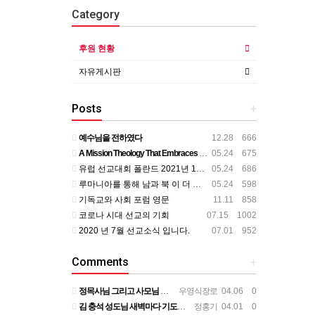
Category
후원 현황
자유게시판
Posts
+
예수님을 전하였다
12.28 666
A Mission Theology That Embraces All Aspects of Human Life
05.24 675
유럽 선교대회 폴란드 2021년 11월
05.24 686
루마니아를 통해 남과 북 이 더 가까이
05.24 598
기독교와 사회 포럼 영문
11.11 858
코로나 시대 선교의 기회
07.15 1002
2020 년 7월 선교소식 입니다.
07.01 952
Comments
+
정목사님 그리고 사모님 뵌지가 벌써 2년정도 되는것 같습니다. 그동안도 주님 크신 사랑안에서 평안하시리라 믿…
우영식장로
04.06 0
김 충석 성도님 새벽마다 기도하신 다는 소식에 큰 위로를 받습니다. 주님께 대한 사랑이라 생각 됩니다. 주님…
정홍기
04.01 0