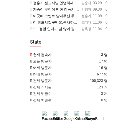
정홍기 선교사님 안녕하세요? 저는 수영로교회를 섬기는 김충석성도입니다. 국민은행에 근무하고 있구요. 지난번 …
김충석
03.29 0
가슴이 무척이 찐한 감동의 편지를 읽었습니다. 너무나 서로의 변함 없는 사랑을 본 받길 원합니다. 정말 예전…
김경아
09.30 0
이곳에 코멘트 남겨주신 두분이 보고 싶군요. 일일히 소식 전하지 못함을 죄송하개 생각합니다.
정홍기
11.09 0
참 힘드시겠구만요.봉사하는 맴버가 욕심을 부린다는거....언제나 그 마음이 변할려나.... 정말 스트레스 많…
조기태
11.06 0
으...정말 인내가 넘 많이 필요하시겠어요... 들어와 보니 넘 좋은데...선교사님 옆에서 얘기 듣고 있는거…
김옥경
11.04 0
State
현재 접속자
3 명
오늘 방문자
17 명
어제 방문자
16 명
최대 방문자
677 명
전체 방문자
100,323 명
전체 게시물
123 개
전체 댓글수
3 개
전체 회원수
10 명