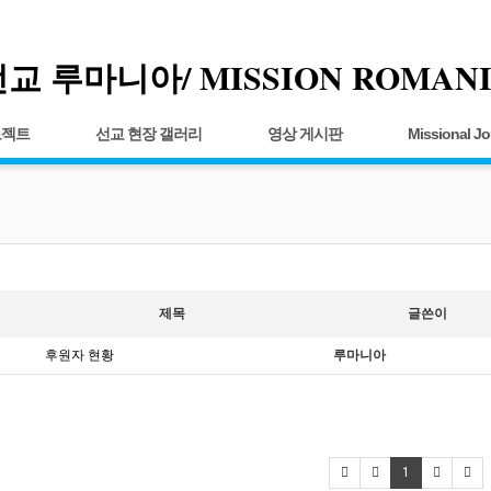
교 루마니아/ MISSION ROMAN
로젝트
선교 현장 갤러리
영상 게시판
Missional Jo
제목
글쓴이
후원자 현황
루마니아
1