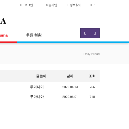
로그인
회원
가입
정보찾기
1
IA
urnal
후원 현황
Daily Bread
글쓴이
날짜
조회
루마니아
2020.04.13
766
루마니아
2020.06.01
718