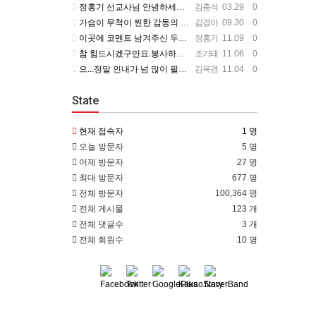
정홍기 선교사님 안녕하세요? 저는 수영로교회를 섬기는 김충석성도입니다. 국민은행에 근무하고 있구요. 지난번 …
김충석
03.29 0
가슴이 무척이 찐한 감동의 편지를 읽었습니다. 너무나 서로의 변함 없는 사랑을 본 받길 원합니다. 정말 예전…
김경아
09.30 0
이곳에 코멘트 남겨주신 두분이 보고 싶군요. 일일히 소식 전하지 못함을 죄송하개 생각합니다.
정홍기
11.09 0
참 힘드시겠구만요.봉사하는 맴버가 욕심을 부린다는거....언제나 그 마음이 변할려나.... 정말 스트레스 많…
조기태
11.06 0
으...정말 인내가 넘 많이 필요하시겠어요... 들어와 보니 넘 좋은데...선교사님 옆에서 얘기 듣고 있는거…
김옥경
11.04 0
State
현재 접속자
1 명
오늘 방문자
5 명
어제 방문자
27 명
최대 방문자
677 명
전체 방문자
100,364 명
전체 게시물
123 개
전체 댓글수
3 개
전체 회원수
10 명