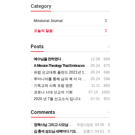
Category
Missional Journal
오늘의 말씀
Posts
+
예수님을 전하였다
12.28 666
A Mission Theology That Embraces All Aspects of Human Life
05.24 675
유럽 선교대회 폴란드 2021년 11월
05.24 686
루마니아를 통해 남과 북 이 더 가까이
05.24 598
기독교와 사회 포럼 영문
11.11 860
코로나 시대 선교의 기회
07.15 1002
2020 년 7월 선교소식 입니다.
07.01 952
Comments
+
정목사님 그리고 사모님 뵌지가 벌써 2년정도 되는것 같습니다. 그동안도 주님 크신 사랑안에서 평안하시리라 믿…
우영식장로
04.06 0
김 충석 성도님 새벽마다 기도하신 다는 소식에 큰 위로를 받습니다. 주님께 대한 사랑이라 생각 됩니다. 주님…
정홍기
04.01 0