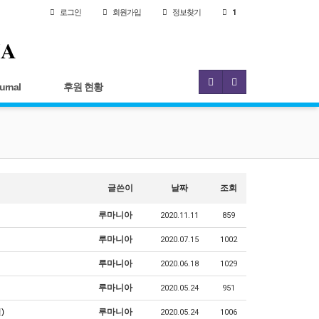
로그인
회원
가입
정보찾기
1
IA
urnal
후원 현황
글쓴이
날짜
조회
루마니아
2020.11.11
859
루마니아
2020.07.15
1002
루마니아
2020.06.18
1029
루마니아
2020.05.24
951
)
루마니아
2020.05.24
1006