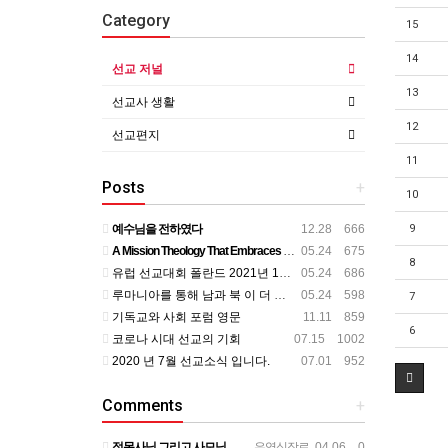
Category
15
14
선교 저널
13
선교사 생활
12
선교편지
11
Posts
+
10
예수님을 전하였다
12.28 666
9
A Mission Theology That Embraces All Aspects of Human Life
05.24 675
8
유럽 선교대회 폴란드 2021년 11월
05.24 686
루마니아를 통해 남과 북 이 더 가까이
05.24 598
7
기독교와 사회 포럼 영문
11.11 859
6
코로나 시대 선교의 기회
07.15 1002
2020 년 7월 선교소식 입니다.
07.01 952
Comments
+
정목사님 그리고 사모님 뵌지가 벌써 2년정도 되는것 같습니다. 그동안도 주님 크신 사랑안에서 평안하시리라 믿…
우영식장로
04.06 0