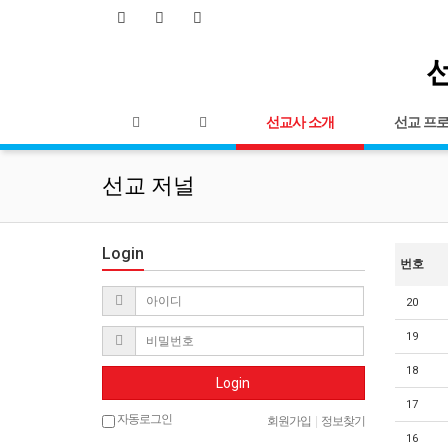
선
선교사 소개
선교 프
선교 저널
Login
번호
20
19
18
Login
17
자동로그인
회원가입
|
정보찾기
16