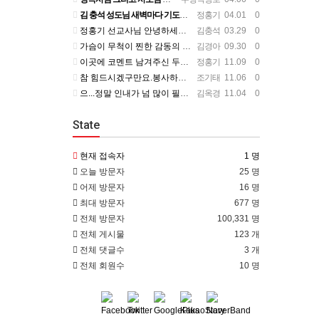
김 충석 성도님 새벽마다 기도하신 다는 소식에 큰 위로를 받습니다. 주님께 대한 사랑이라 생각 됩니다. 주님…
정홍기
04.01 0
정홍기 선교사님 안녕하세요? 저는 수영로교회를 섬기는 김충석성도입니다. 국민은행에 근무하고 있구요. 지난번 …
김충석
03.29 0
가슴이 무척이 찐한 감동의 편지를 읽었습니다. 너무나 서로의 변함 없는 사랑을 본 받길 원합니다. 정말 예전…
김경아
09.30 0
이곳에 코멘트 남겨주신 두분이 보고 싶군요. 일일히 소식 전하지 못함을 죄송하개 생각합니다.
정홍기
11.09 0
참 힘드시겠구만요.봉사하는 맴버가 욕심을 부린다는거....언제나 그 마음이 변할려나.... 정말 스트레스 많…
조기태
11.06 0
으...정말 인내가 넘 많이 필요하시겠어요... 들어와 보니 넘 좋은데...선교사님 옆에서 얘기 듣고 있는거…
김옥경
11.04 0
State
현재 접속자
1 명
오늘 방문자
25 명
어제 방문자
16 명
최대 방문자
677 명
전체 방문자
100,331 명
전체 게시물
123 개
전체 댓글수
3 개
전체 회원수
10 명