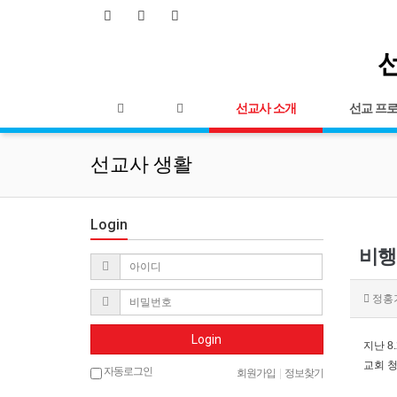
선
선교사 소개
선교 프
선교사 생활
Login
비행
정홍
Login
지난 8
교회 
자동로그인
회원가입
|
정보찾기