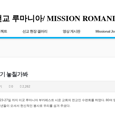
교 루마니아/ MISSION ROMAN
로젝트
선교 현장 갤러리
영상 게시판
Missional Jo
기 놓칠가봐
기
0
2,262
.23-27일 까지 이곳 루마니아 부카레스트 시온 교회의 전교인 수련회를 하였다. 80
청년들이 오셔서 헌신적인 봉사로 우리를 섬겨 주셨다.