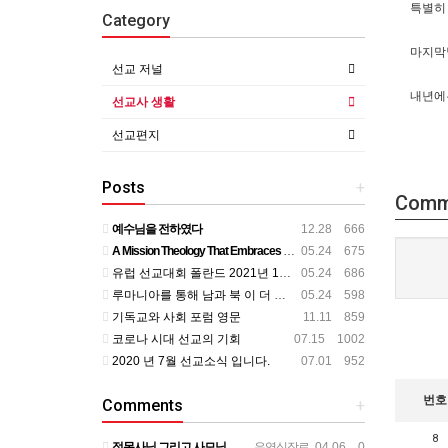
특별히
Category
마지막날
선교 저널
내년에는
선교사 생활
선교편지
Posts
+
Comm
예수님을 전하였다
12.28 666
A Mission Theology That Embraces All Aspects of Human Life
05.24 675
유럽 선교대회 폴란드 2021년 11월
05.24 686
루마니아를 통해 남과 북 이 더 가까이
05.24 598
기독교와 사회 포럼 영문
11.11 859
코로나 시대 선교의 기회
07.15 1002
2020 년 7월 선교소식 입니다.
07.01 952
번호
Comments
+
8
정목사님 그리고 사모님 뵌지가 벌써 2년정도 되는것 같습니다. 그동안도 주님 크신 사랑안에서 평안하시리라 믿…
우영식장로
04.06 0