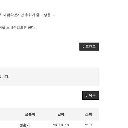
지 않았겠지만 추위에 좀 고생을 ...
팀을 보내주었으면 한다.
프린트
합니다.
목록
글쓴이
날짜
조회
정홍기
2007.08.19
2107