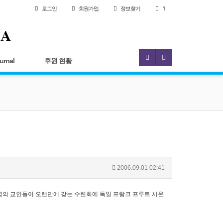
로그인
회원
가입
정보찾기
1
IA
urnal
후원 현황
2006.09.01 02:41
여 명의 교인들이 오랜만에 갖는 수련회에 독일 프랑크 프루트 시온