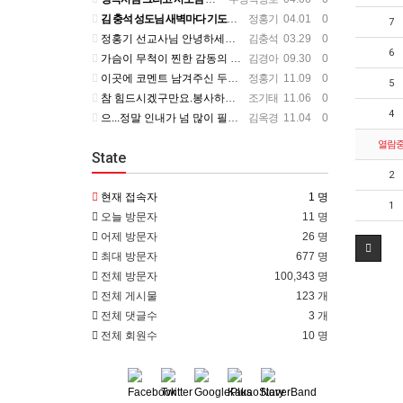
김 충석 성도님 새벽마다 기도하신 다는 소식에 큰 위로를 받습니다. 주님께 대한 사랑이라 생각 됩니다. 주님…
정홍기
04.01 0
7
정홍기 선교사님 안녕하세요? 저는 수영로교회를 섬기는 김충석성도입니다. 국민은행에 근무하고 있구요. 지난번 …
김충석
03.29 0
6
가슴이 무척이 찐한 감동의 편지를 읽었습니다. 너무나 서로의 변함 없는 사랑을 본 받길 원합니다. 정말 예전…
김경아
09.30 0
이곳에 코멘트 남겨주신 두분이 보고 싶군요. 일일히 소식 전하지 못함을 죄송하개 생각합니다.
정홍기
11.09 0
5
참 힘드시겠구만요.봉사하는 맴버가 욕심을 부린다는거....언제나 그 마음이 변할려나.... 정말 스트레스 많…
조기태
11.06 0
4
으...정말 인내가 넘 많이 필요하시겠어요... 들어와 보니 넘 좋은데...선교사님 옆에서 얘기 듣고 있는거…
김옥경
11.04 0
열람
State
2
현재 접속자
1 명
1
오늘 방문자
11 명
어제 방문자
26 명
최대 방문자
677 명
전체 방문자
100,343 명
전체 게시물
123 개
전체 댓글수
3 개
전체 회원수
10 명