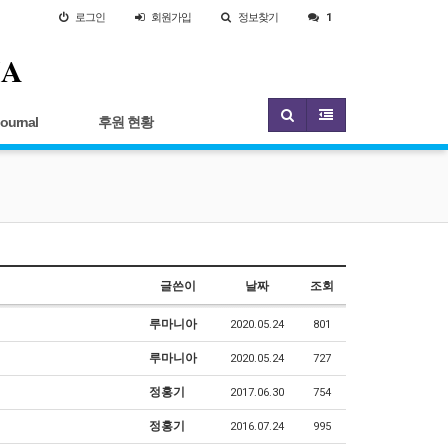
로그인
회원
가입
정보찾기
1
IA
Journal
후원 현황
글쓴이
날짜
조회
루마니아
2020.05.24
801
루마니아
2020.05.24
727
정홍기
2017.06.30
754
정홍기
2016.07.24
995