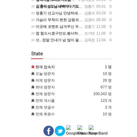
김 충석 성도님 새벽마다 기도하신 다는 소식에 큰 위로를 받습니다. 주님께 대한 사랑이라 생각 됩니다. 주님…
정홍기
04.01 0
정홍기 선교사님 안녕하세요? 저는 수영로교회를 섬기는 김충석성도입니다. 국민은행에 근무하고 있구요. 지난번 …
김충석
03.29 0
가슴이 무척이 찐한 감동의 편지를 읽었습니다. 너무나 서로의 변함 없는 사랑을 본 받길 원합니다. 정말 예전…
김경아
09.30 0
이곳에 코멘트 남겨주신 두분이 보고 싶군요. 일일히 소식 전하지 못함을 죄송하개 생각합니다.
정홍기
11.09 0
참 힘드시겠구만요.봉사하는 맴버가 욕심을 부린다는거....언제나 그 마음이 변할려나.... 정말 스트레스 많…
조기태
11.06 0
으...정말 인내가 넘 많이 필요하시겠어요... 들어와 보니 넘 좋은데...선교사님 옆에서 얘기 듣고 있는거…
김옥경
11.04 0
State
현재 접속자
1 명
오늘 방문자
10 명
어제 방문자
26 명
최대 방문자
677 명
전체 방문자
100,342 명
전체 게시물
123 개
전체 댓글수
3 개
전체 회원수
10 명