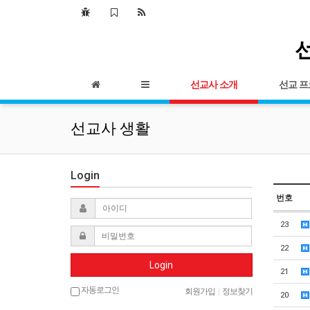
선
선교사 소개
선교 
선교사 생활
Login
번호
23
22
Login
21
자동로그인
회원가입
|
정보찾기
20