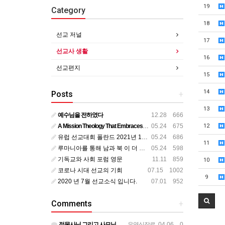
19
Category
18
선교 저널
17
선교사 생활
16
선교편지
15
14
Posts
+
13
예수님을 전하였다
12.28 666
A Mission Theology That Embraces All Aspects of Human Life
05.24 675
12
유럽 선교대회 폴란드 2021년 11월
05.24 686
11
루마니아를 통해 남과 북 이 더 가까이
05.24 598
기독교와 사회 포럼 영문
11.11 859
10
코로나 시대 선교의 기회
07.15 1002
9
2020 년 7월 선교소식 입니다.
07.01 952
Comments
+
정목사님 그리고 사모님 뵌지가 벌써 2년정도 되는것 같습니다. 그동안도 주님 크신 사랑안에서 평안하시리라 믿…
우영식장로
04.06 0