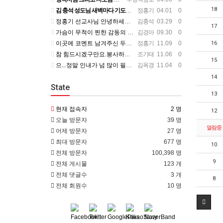
18
김 충석 성도님 새벽마다 기도하신 다는 소식에 큰 위로를 받습니다. 주님께 대한 사랑이라 생각 됩니다. 주님…
정홍기
04.01 0
정홍기 선교사님 안녕하세요? 저는 수영로교회를 섬기는 김충석성도입니다. 국민은행에 근무하고 있구요. 지난번 …
김충석
03.29 0
17
가슴이 무척이 찐한 감동의 편지를 읽었습니다. 너무나 서로의 변함 없는 사랑을 본 받길 원합니다. 정말 예전…
김경아
09.30 0
이곳에 코멘트 남겨주신 두분이 보고 싶군요. 일일히 소식 전하지 못함을 죄송하개 생각합니다.
정홍기
11.09 0
16
참 힘드시겠구만요.봉사하는 맴버가 욕심을 부린다는거....언제나 그 마음이 변할려나.... 정말 스트레스 많…
조기태
11.06 0
15
으...정말 인내가 넘 많이 필요하시겠어요... 들어와 보니 넘 좋은데...선교사님 옆에서 얘기 듣고 있는거…
김옥경
11.04 0
14
State
13
현재 접속자
2 명
12
오늘 방문자
39 명
열람중
어제 방문자
27 명
최대 방문자
677 명
10
전체 방문자
100,398 명
9
전체 게시물
123 개
전체 댓글수
3 개
8
전체 회원수
10 명