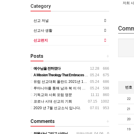
저희 사
Category
선교 저널
Comm
선교사 생활
선교편지
Posts
+
예수님을 전하였다
12.28 666
A Mission Theology That Embraces All Aspects of Human Life
05.24 675
유럽 선교대회 폴란드 2021년 11월
05.24 686
번호
루마니아를 통해 남과 북 이 더 가까이
05.24 598
기독교와 사회 포럼 영문
11.11 860
22
코로나 시대 선교의 기회
07.15 1002
2020 년 7월 선교소식 입니다.
07.01 953
21
20
Comments
+
19
정목사님 그리고 사모님 뵌지가 벌써 2년정도 되는것 같습니다. 그동안도 주님 크신 사랑안에서 평안하시리라 믿…
우영식장로
04.06 0