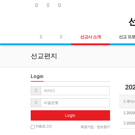
선
선교사 소개
선교 프
선교편지
Login
20
루마
2020
Login
2020
자동로그인
회원가입
|
정보찾기