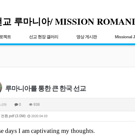
교 루마니아/ MISSION ROMAN
프로젝트
선교 현장 갤러리
영상 게시판
Missional 
루마니아를 통한 큰 한국 선교
니아
0
938
전환.pdf (3.0M)
2020.04.03
e days I am captivating my thoughts.