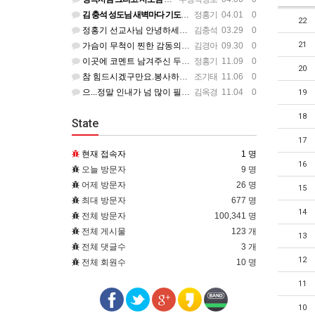
김 충석 성도님 새벽마다 기도하신 다는 소식에 큰 위로를 받습니다. 주님께 대한 사랑이라 생각 됩니다. 주님…
정홍기
04.01 0
22
정홍기 선교사님 안녕하세요? 저는 수영로교회를 섬기는 김충석성도입니다. 국민은행에 근무하고 있구요. 지난번 …
김충석
03.29 0
21
가슴이 무척이 찐한 감동의 편지를 읽었습니다. 너무나 서로의 변함 없는 사랑을 본 받길 원합니다. 정말 예전…
김경아
09.30 0
이곳에 코멘트 남겨주신 두분이 보고 싶군요. 일일히 소식 전하지 못함을 죄송하개 생각합니다.
정홍기
11.09 0
20
참 힘드시겠구만요.봉사하는 맴버가 욕심을 부린다는거....언제나 그 마음이 변할려나.... 정말 스트레스 많…
조기태
11.06 0
으...정말 인내가 넘 많이 필요하시겠어요... 들어와 보니 넘 좋은데...선교사님 옆에서 얘기 듣고 있는거…
김옥경
11.04 0
19
18
State
17
현재 접속자
1 명
16
오늘 방문자
9 명
어제 방문자
26 명
15
최대 방문자
677 명
14
전체 방문자
100,341 명
전체 게시물
123 개
13
전체 댓글수
3 개
12
전체 회원수
10 명
11
10