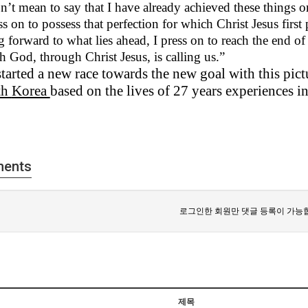
n’t mean to say that I have already achieved these things o
ss on to possess that perfection for which Christ Jesus firs
g forward to what lies ahead,
I
press on to reach the end of
 God, through Christ Jesus, is calling us
.”
started a new race towards the new
goal
with this pic
th
Korea
based on the lives
of 27
years
experiences i
ents
로그인한 회원만 댓글 등록이 가능
제목