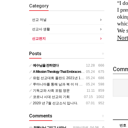
“I do
Category
I pre
okin
선교 저널
which
선교사 생활
We
Nor
선교편지
Posts
+
예수님을 전하였다
12.28 666
Comm
A Mission Theology That Embraces All Aspects of Human Life
05.24 675
유럽 선교대회 폴란드 2021년 11월
05.24 686
루마니아를 통해 남과 북 이 더 가까이
05.24 598
기독교와 사회 포럼 영문
11.11 859
코로나 시대 선교의 기회
07.15 1002
2020 년 7월 선교소식 입니다.
07.01 952
Comments
+
번호
정목사님 그리고 사모님 뵌지가 벌써 2년정도 되는것 같습니다. 그동안도 주님 크신 사랑안에서 평안하시리라 믿…
우영식장로
04.06 0