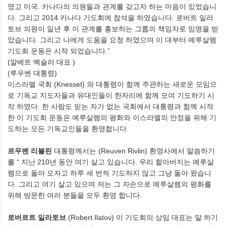
였고 미국
.
카나다의 의원들과 관계를 갖고자 하는 마음이 있었습니
다
.
그리고
2014
카나다 기도회에 참석을 하였습니다
.
로버트 일라
토브 의원이 일년 후 이 관계를 홍보하는 그룹의 책임자로 임명을 받
았습니다
.
그리고 나에게 도움을 요청 하였으며 이 대부터 예루살렘
기도회 운동은 시작 되었습니다
.”
(
알베트 벡슬러 대표
)
(
루우벤 대통령
)
이스라엘 국회
(Knesset)
와 대통령이 함께 주관하는 새로운 모임으
로 기독교 지도자들과 유대인들이 한자리에 함께 모여 기도하기 시
작 하였다
.
한 사람도 믿는 자가 없는 국회에서 대통령과 함께 시작
한 이 기도회 운동은 예루살렘의 평화와 이스라엘의 안정을 위해 기
도하는 모든 기독교인들을 환영합니다
.
르우벤 리블린
대통령께서는
(Reuven Rivlin)
환영사에서 말씀하기
를
“
지난
210
년 동안 여기 살고 있습니다
.
우리 할아버지는 예루살
렘으로 돌아 오자고 하루 세 번씩 기도하지 않고 그냥 돌아 왔습니
다
.
그리고 여기 살고 있으며 저는 그 자손으로 예루살렘의 평화를
위해 방문한 여러 분들을 모두 환영 합니다
.
로버르트 일라토브
(Robert Ilatov)
이 기도회의 상임 대표는 말 하기