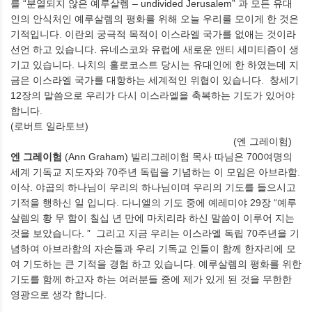
를
“
분열되지 않은 예루살렘
– undivided Jerusalem”
과 모든 유대
인의 안식처인 예루살렘의 평화를 위해 오늘 우리를 모이게 한 것은
기적입니다
.
이란의 궁극적 목적이 이스라엘 국가를 없애는 것이라
선언 하고 있습니다
.
유네스코와 유럽에 새로운 앤티 세미티즘이 생
기고 있습니다
.
나치의 홀로코스트 당시는 유대인에 한 하였는데 지
금은 이스라엘 국가를 대항하는 세계적인 위협이 있습니다
.
창세기
12
장의 말씀으로 우리가 다시 이스라엘을 축복하는 기도가 있어야
합니다
.
(
로버트 일라토브
)
(
엔 그레이험
)
엔 그레이험
(Ann Graham)
빌리그레이험 목사 따님은
700
여명의
세계 기독교 지도자와
70
주년 독립을 기념하는 이 모임은 아브라함
.
이삭
.
야곱의 하나님이 우리의 하나님이며 우리의 기도를 들으시고
기적을 행하신 일 입니다
.
다니엘의 기도 중에 예레미야
29
장
“
예루
살렘의 황 무 함이 칠십 년 만에 마치리라 하신 말씀이 이루어 지는
것을 보았습니다
. ”
그리고 지금 우리는 이스라엘 독립
70
주년을 기
념하여 아브라함의 자손들과 우리 기독교 인들이 함께 한자리에 모
여 기도하는 큰 기적을 경험 하고 있습니다
.
예루살렘의 평화를 위한
기도를 함께 하고자 하는 여러분들 중에 제가 있게 된 것을 무한한
영광으로 생각 합니다
.