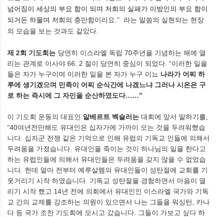
넘어짐이
세상의
부요
함이
되며
저희의
실패가
이방인의
부요
함이
되거든
하물며
저희의
함이리요
라는
말씀의
실현되는
현장
충만
.”
의
모습을
보는
것과도
같았다
.
제
2
회 기도회는
당연히 이스라엘 독립
70
주년을 기념하는 해에 열
리는 관계로 이사야
66. 2
절이 당연히 중심이 되었다
. “
이러한 일을
들은 자가 누구이며 이러한 일을 본 자가 누구 이뇨
나라가 어찌 하
루에 생기겠으며 민족이 어찌 순식간에 나겠느냐 그러나 시온은 구
로 하는 즉시에 그 자민을 순산하였도다
……”
이 기도회 운동의 대표인
알베르트 벡슬러는
대회에 앞서 말하기를
,
“40
여년전만해도 유대인은 십자가에 가까이 오는 것을 두려워했습
니다
.
십자군 전쟁 같은 기억으로 인해 유럽의 기독교 인들에 의해서
두려움을 가졌습니다
.
유대인을 죽이는 것이 하나님의 일을 한다고
하는 유럽인들에 의해서 유대인들은 두려움을 갖지 않을 수 없었습
니다
.
헌데 얼마 전부터 예루살렘의 유대인들이 성탄절에 교회를 기
웃거리기 시작 하였습니다
.
기독교 성탄절을 경험하면서 마음이 열
리기 시작 했고
14
년 전에 의회에서 유대인인 이스라엘 국가와 기독
교 간의 교제를 강조하는 의원이 있으면서 나는 그들을 워싱턴
,
카나
다 등 국가 조찬 기도회에 모시고 갔습니다
.
그들이 가보고 싶다 하