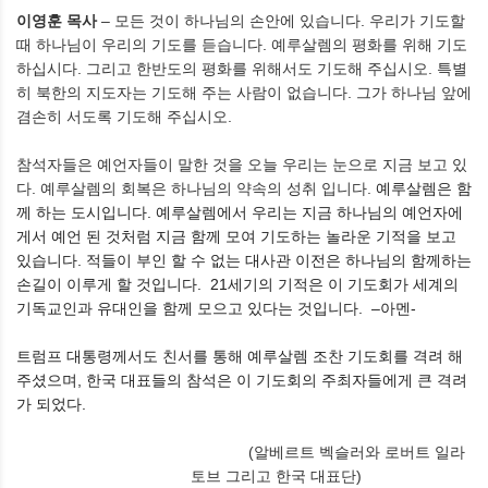
이영훈 목사
–
모든 것이 하나님의 손안에 있습니다
.
우리가 기도할
때 하나님이 우리의 기도를 듣습니다
.
예루살렘의 평화를 위해 기도
하십시다
.
그리고 한반도의 평화를 위해서도 기도해 주십시오
.
특별
히 북한의 지도자는 기도해 주는 사람이 없습니다
.
그가 하나님 앞에
겸손히 서도록 기도해 주십시오
.
참석자들은 예언자들이 말한 것을 오늘 우리는 눈으로 지금 보고 있
다
.
예루살렘의 회복은 하나님의 약속의 성취 입니다
.
예루살렘은
함
께
하는
도시입니다
.
예루살렘에서
우리는
지금
하나님의
예언자에
게서
예언
된
것처럼
지금
함께
모여
기도하는
놀라운
기적을
보고
있습니다
.
적들이
부인
할
수
없는
대사관
이전은
하나님의
함께하는
손길이
이루게
할
것입니다
.
21
세기의
기적은
이
기도회가
세계의
기독교인과
유대인을
함께
모으고
있다는
것입니다
.
–
아멘
-
트럼프
대통령께서도
친서를
통해
예루살렘
조찬
기도회를
격려
해
주셨으며
,
한국
대표들의
참석은
이
기도회의
주최자들에게
큰
격려
가
되었다
.
(
알베르트 벡슬러와 로버트 일라
토브 그리고 한국 대표단
)