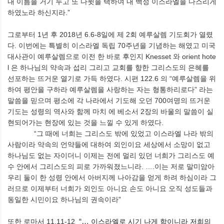
내 이름을 거기 두고 또 다윗을 택하여 내 백성 이스라엘을 다스리게
하였노라 하신지라
.”
그로부터
1
년 후
2018
년
6.6-8
일에 제
2
회 예루살렘 기도회가 열렸
다
.
이번에는 특별히 이스라엘 독립
70
주년을 기념하는 해였고 미국
대사관이 예루살렘으로 이전 한 바로 후인지
Knesset
와
orient hote
l
은 하나님의 약속과 섭리 그리고 교회를 향한 그리스도의 은혜를
선포하는 뜨거운 열기로 가득 하였다
.
시편
122.6
의
“
예루살렘을 위
하여 평안을 구하라 예루살렘을 사랑하는 자는 형통하리로다
”
라는
말씀을 믿으며 평소에 각 나라에서 기도해 오던
700
여명의 뜨거운
기도는 성령의 역사와 함께 마치 에 베소서
2
장의 바울의 말씀이 실
현되어가는 현장에 있는 것을 느낄 수 있게 하였다
.
“
그 때에 너희는 그리스도 밖에 있었고 이스라엘 나라 밖의
사람이라 약속의 언약들에 대하여 외인이요 세상에서 소망이 없고
하나님도 없는 자이더니 이제는 전에 멀리 있던 너희가 그리스도 예
수 안에서 그리스도의 피로 가까워졌느니라
. ….
이는 저로 말미암아
우리 둘이 한 성령 안에서 아버지께 나아감을 얻게 하려 하심이라 그
러므로 이제부터 너희가 외인도 아니요 손도 아니요 오직 성도들과
동일한 시민이요 하나님의 권속이라
”
또한 로마서
11.11-12
“…
이스라엘로
시기
나게
함이니라
저희의