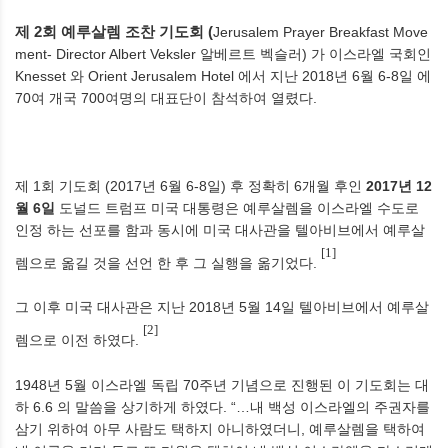
제
2
회 예루살렘 조찬 기도회
(
Jerusalem Prayer Breakfast Move
ment- Director Albert Veksler
알베르트 벡슬러
)
가 이스라엘 국회인
Knesset
와
Orient Jerusalem Hotel
에서 지난
2018
년
6
월
6-8
일 에
70
여 개국
700
여명의 대표단이 참석하여 열렸다
.
제
1
회 기도회
(2017
년
6
월
6-8
일
)
후 정확히
6
개월 후인
2017
년
12
월
6
일
도널드 트럼프 미국 대통령은 예루살렘을 이스라엘 수도로
인정 하는 선포를 함과 동시에 미국 대사관을 텔아비브에서 예루살
[1]
렘으로 옮길 것을 선언 한 후 그 실행을 옮기었다
.
그 이후 미국 대사관은 지난
2018
년
5
월
14
일 텔아비브에서 예루살
[2]
렘으로 이전 하였다
.
1948
년
5
월 이스라엘 독립
70
주년 기념으로 진행된 이 기도회는 대
하
6.6
의 말씀을 상기하게 하였다
. “…
내 백성 이스라엘의 주권자를
삼기 위하여 아무 사람도 택하지 아니하였더니
,
예루살렘을 택하여