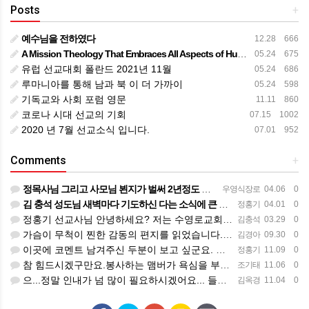
Posts
+
예수님을 전하였다
12.28 666
A Mission Theology That Embraces All Aspects of Human Life
05.24 675
유럽 선교대회 폴란드 2021년 11월
05.24 686
루마니아를 통해 남과 북 이 더 가까이
05.24 598
기독교와 사회 포럼 영문
11.11 860
코로나 시대 선교의 기회
07.15 1002
2020 년 7월 선교소식 입니다.
07.01 952
Comments
+
정목사님 그리고 사모님 뵌지가 벌써 2년정도 되는것 같습니다. 그동안도 주님 크신 사랑안에서 평안하시리라 믿…
우영식장로
04.06 0
김 충석 성도님 새벽마다 기도하신 다는 소식에 큰 위로를 받습니다. 주님께 대한 사랑이라 생각 됩니다. 주님…
정홍기
04.01 0
정홍기 선교사님 안녕하세요? 저는 수영로교회를 섬기는 김충석성도입니다. 국민은행에 근무하고 있구요. 지난번 …
김충석
03.29 0
가슴이 무척이 찐한 감동의 편지를 읽었습니다. 너무나 서로의 변함 없는 사랑을 본 받길 원합니다. 정말 예전…
김경아
09.30 0
이곳에 코멘트 남겨주신 두분이 보고 싶군요. 일일히 소식 전하지 못함을 죄송하개 생각합니다.
정홍기
11.09 0
참 힘드시겠구만요.봉사하는 맴버가 욕심을 부린다는거....언제나 그 마음이 변할려나.... 정말 스트레스 많…
조기태
11.06 0
으...정말 인내가 넘 많이 필요하시겠어요... 들어와 보니 넘 좋은데...선교사님 옆에서 얘기 듣고 있는거…
김옥경
11.04 0