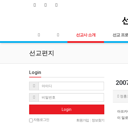
선
선교사 소개
선교 프
선교편지
Login
20
정홍
Login
아프카
이 일로
자동로그인
회원가입
|
정보찾기