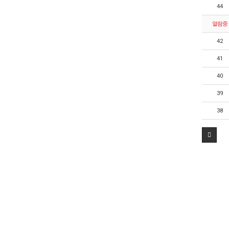
44
열람중
42
41
40
39
38