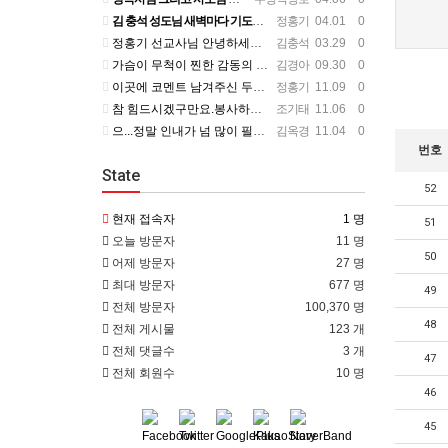
김 충석 성도님 새벽마다 기도하신 다는 소식에 큰 위로를 받습니다. 주님께 대한 사랑이라 생각 됩니다. 주님…
정홍기
04.01 0
정홍기 선교사님 안녕하세요? 저는 수영로교회를 섬기는 김충석성도입니다. 국민은행에 근무하고 있구요. 지난번 …
김충석
03.29 0
가슴이 무척이 찐한 감동의 편지를 읽었습니다. 너무나 서로의 변함 없는 사랑을 본 받길 원합니다. 정말 예전…
김경아
09.30 0
이곳에 코멘트 남겨주신 두분이 보고 싶군요. 일일히 소식 전하지 못함을 죄송하개 생각합니다.
정홍기
11.09 0
참 힘드시겠구만요.봉사하는 맴버가 욕심을 부린다는거....언제나 그 마음이 변할려나.... 정말 스트레스 많…
조기태
11.06 0
으...정말 인내가 넘 많이 필요하시겠어요... 들어와 보니 넘 좋은데...선교사님 옆에서 얘기 듣고 있는거…
김옥경
11.04 0
번호
State
52
현재 접속자
1 명
51
오늘 방문자
11 명
50
어제 방문자
27 명
최대 방문자
677 명
49
전체 방문자
100,370 명
48
전체 게시물
123 개
전체 댓글수
3 개
47
전체 회원수
10 명
46
45