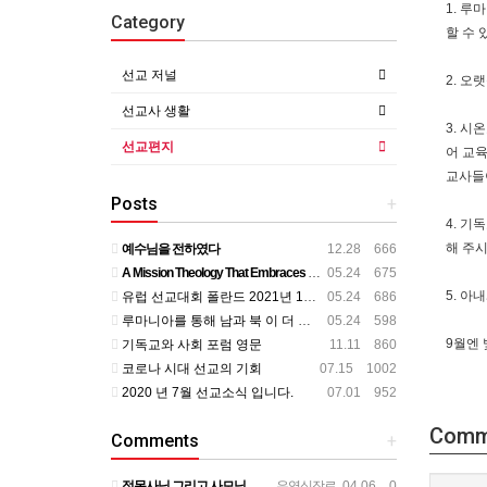
1. 
Category
할 수 
선교 저널
2. 오
선교사 생활
3. 
선교편지
어 교
교사들
Posts
+
4. 기
해 주
예수님을 전하였다
12.28 666
A Mission Theology That Embraces All Aspects of Human Life
05.24 675
5. 아
유럽 선교대회 폴란드 2021년 11월
05.24 686
루마니아를 통해 남과 북 이 더 가까이
05.24 598
9월엔
기독교와 사회 포럼 영문
11.11 860
코로나 시대 선교의 기회
07.15 1002
2020 년 7월 선교소식 입니다.
07.01 952
Comm
Comments
+
정목사님 그리고 사모님 뵌지가 벌써 2년정도 되는것 같습니다. 그동안도 주님 크신 사랑안에서 평안하시리라 믿…
우영식장로
04.06 0