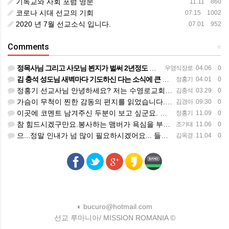
기독교와 사회 포럼 영문
11.11 860
코로나 시대 선교의 기회
07.15 1002
2020 년 7월 선교소식 입니다.
07.01 952
Comments
+
정목사님 그리고 사모님 뵌지가 벌써 2년정도 되는것 같습니다. 그동안도 주님 크신 사랑안에서 평안하시리라 믿…
우영식장로
04.06 0
김 충석 성도님 새벽마다 기도하신 다는 소식에 큰 위로를 받습니다. 주님께 대한 사랑이라 생각 됩니다. 주님…
정홍기
04.01 0
정홍기 선교사님 안녕하세요? 저는 수영로교회를 섬기는 김충석성도입니다. 국민은행에 근무하고 있구요. 지난번 …
김충석
03.29 0
가슴이 무척이 찐한 감동의 편지를 읽었습니다. 너무나 서로의 변함 없는 사랑을 본 받길 원합니다. 정말 예전…
김경아
09.30 0
이곳에 코멘트 남겨주신 두분이 보고 싶군요. 일일히 소식 전하지 못함을 죄송하개 생각합니다.
정홍기
11.09 0
참 힘드시겠구만요.봉사하는 맴버가 욕심을 부린다는거....언제나 그 마음이 변할려나.... 정말 스트레스 많…
조기태
11.06 0
으...정말 인내가 넘 많이 필요하시겠어요... 들어와 보니 넘 좋은데...선교사님 옆에서 얘기 듣고 있는거…
김옥경
11.04 0
◐ bucuro@hotmail.com
선교 루마니아/ MISSION ROMANIA ©